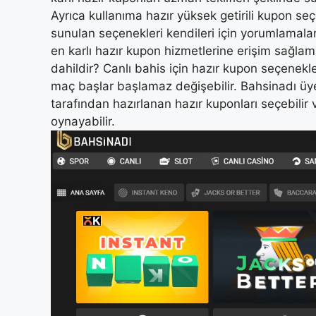
Ayrıca kullanıma hazır yüksek getirili kupon se
sunulan seçenekleri kendileri için yorumlamala
en karlı hazır kupon hizmetlerine erişim sağla
dahildir? Canlı bahis için hazır kupon seçenekle
maç başlar başlamaz değişebilir. Bahsinadı üyel
tarafından hazırlanan hazır kuponları seçebilir
oynayabilir.