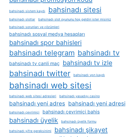
bahsinadı sitesi
bahsinadı sistem kaydı
bahsinadı slotlar
bahsinadı slot oyununu hoş geldin i̇ster misiniz
bahsinadı sorunları ve çözümleri
bahsinadı sosyal medya hesapları
bahsinadı spor bahisleri
bahsinadı telegram
bahsinadı tv
bahsinadı tv izle
bahsinadı tv canli maç
bahsinadı twitter
bahsinadı vpn kaydı
bahsinadı web sitesi
bahsinadı web sitesi adresleri
bahsinadı yasadışı casino
bahsinadı yeni adres
bahsinadı yeni adresi
bahsinadı çevrimiçi bahis
bahsinadı çevrimiçi
bahsinadı üyelik
bahsinadı üyelik formu
bahsinadı şikayet
bahsinadı şifre gereksinimi