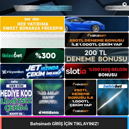
×
Bahsinadı GİRİŞ İÇİN TIKLAYINIZ!