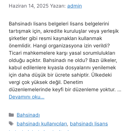
Haziran 14, 2025
Yazarı:
admin
Bahsinadı lisans belgeleri lisans belgelerini
tartışmak için, akredite kuruluşlar veya yerleşik
şirketler gibi resmi kaynakları kullanmak
önemlidir. Hangi organizasyona izin verildi?
Ticari mahkemelere karşı yasal sorumlulukları
olduğu açıktır. Bahsinadı ne oldu? Bazı ülkeler,
kabul edilenlere kıyasla dosyalarını yenilemek
için daha düşük bir ücrete sahiptir. Ülkedeki
vergi çok yüksek değil. Denetim
düzenlemelerinde keyfi bir düzenleme yoktur. …
Devamını oku…
Kategoriler
Bahsinadı
Etiketler
bahsinadı kullanıcıları
,
bahsinadı lisans