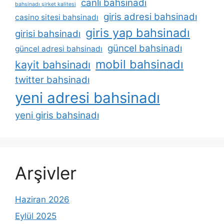
canli bahsinadı
bahsinadı şirket kalitesi
giris adresi bahsinadı
casino sitesi bahsinadı
giris yap bahsinadı
girisi bahsinadı
güncel bahsinadı
güncel adresi bahsinadı
mobil bahsinadı
kayit bahsinadı
twitter bahsinadı
yeni adresi bahsinadı
yeni giris bahsinadı
Arşivler
Haziran 2026
Eylül 2025