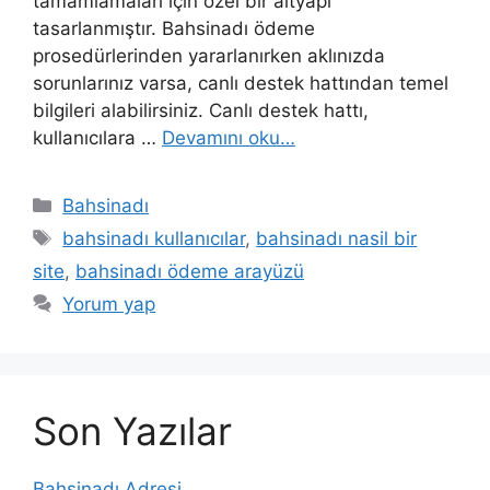
tamamlamaları için özel bir altyapı
tasarlanmıştır. Bahsinadı ödeme
prosedürlerinden yararlanırken aklınızda
sorunlarınız varsa, canlı destek hattından temel
bilgileri alabilirsiniz. Canlı destek hattı,
kullanıcılara …
Devamını oku…
Kategoriler
Bahsinadı
Etiketler
bahsinadı kullanıcılar
,
bahsinadı nasil bir
site
,
bahsinadı ödeme arayüzü
Yorum yap
Son Yazılar
Bahsinadı Adresi