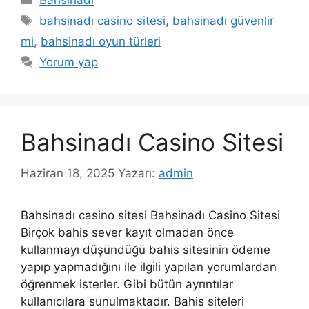
Bahsinadı
Etiketler
bahsinadı casino sitesi
,
bahsinadı güvenlir
mi
,
bahsinadı oyun türleri
Yorum yap
Bahsinadı Casino Sitesi
Haziran 18, 2025
Yazarı:
admin
Bahsinadı casino sitesi Bahsinadı Casino Sitesi
Birçok bahis sever kayıt olmadan önce
kullanmayı düşündüğü bahis sitesinin ödeme
yapıp yapmadığını ile ilgili yapılan yorumlardan
öğrenmek isterler. Gibi bütün ayrıntılar
kullanıcılara sunulmaktadır. Bahis siteleri