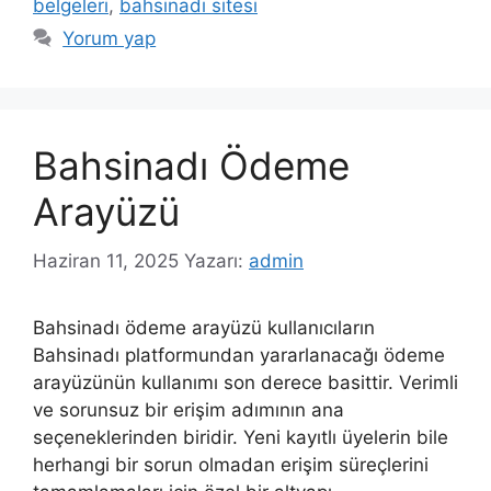
belgeleri
,
bahsinadı sitesi
Yorum yap
Bahsinadı Ödeme
Arayüzü
Haziran 11, 2025
Yazarı:
admin
Bahsinadı ödeme arayüzü kullanıcıların
Bahsinadı platformundan yararlanacağı ödeme
arayüzünün kullanımı son derece basittir. Verimli
ve sorunsuz bir erişim adımının ana
seçeneklerinden biridir. Yeni kayıtlı üyelerin bile
herhangi bir sorun olmadan erişim süreçlerini