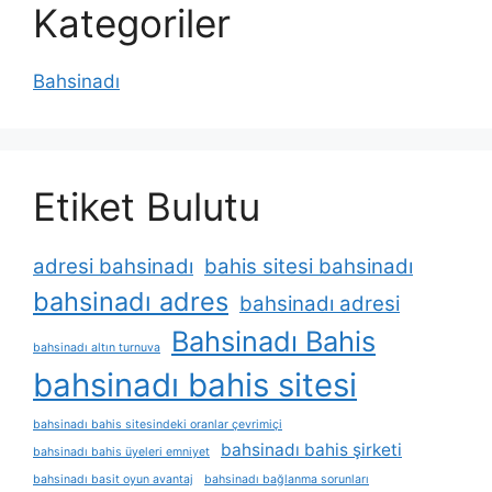
Kategoriler
Bahsinadı
Etiket Bulutu
adresi bahsinadı
bahis sitesi bahsinadı
bahsinadı adres
bahsinadı adresi
Bahsinadı Bahis
bahsinadı altın turnuva
bahsinadı bahis sitesi
bahsinadı bahis sitesindeki oranlar çevrimiçi
bahsinadı bahis şirketi
bahsinadı bahis üyeleri emniyet
bahsinadı basit oyun avantaj
bahsinadı bağlanma sorunları