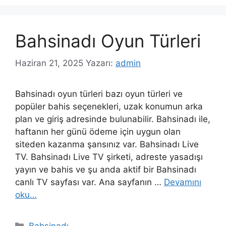
Bahsinadı Oyun Türleri
Haziran 21, 2025
Yazarı:
admin
Bahsinadı oyun türleri bazı oyun türleri ve
popüler bahis seçenekleri, uzak konumun arka
plan ve giriş adresinde bulunabilir. Bahsinadı ile,
haftanın her günü ödeme için uygun olan
siteden kazanma şansınız var. Bahsinadı Live
TV. Bahsinadı Live TV şirketi, adreste yasadışı
yayın ve bahis ve şu anda aktif bir Bahsinadı
canlı TV sayfası var. Ana sayfanın …
Devamını
oku…
Kategoriler