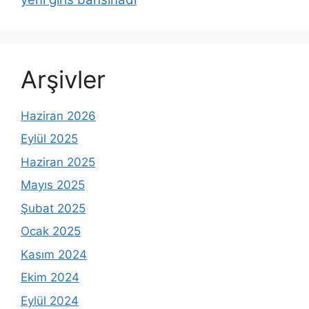
Arşivler
Haziran 2026
Eylül 2025
Haziran 2025
Mayıs 2025
Şubat 2025
Ocak 2025
Kasım 2024
Ekim 2024
Eylül 2024