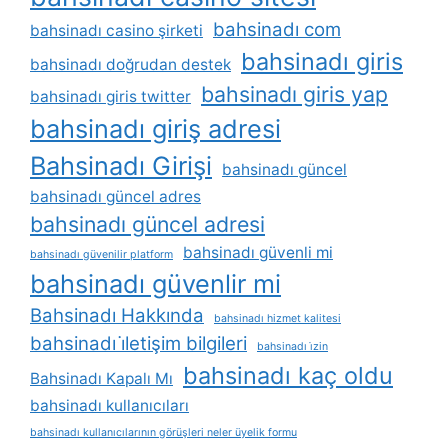
bahsinadı com
bahsinadı casino şirketi
bahsinadı giris
bahsinadı doğrudan destek
bahsinadı giris yap
bahsinadı giris twitter
bahsinadı giriş adresi
Bahsinadı Girişi
bahsinadı güncel
bahsinadı güncel adres
bahsinadı güncel adresi
bahsinadı güvenli mi
bahsinadı güvenilir platform
bahsinadı güvenlir mi
Bahsinadı Hakkında
bahsinadı hizmet kalitesi
bahsinadı i̇letişim bilgileri
bahsinadı i̇zin
bahsinadı kaç oldu
Bahsinadı Kapalı Mı
bahsinadı kullanıcıları
bahsinadı kullanıcılarının görüşleri neler üyelik formu