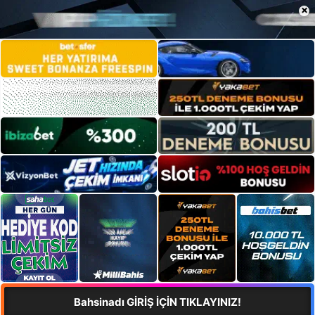
×
Bahsinadı GİRİŞ İÇİN TIKLAYINIZ!