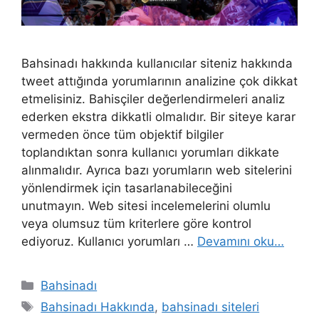
Bahsinadı hakkında kullanıcılar siteniz hakkında
tweet attığında yorumlarının analizine çok dikkat
etmelisiniz. Bahisçiler değerlendirmeleri analiz
ederken ekstra dikkatli olmalıdır. Bir siteye karar
vermeden önce tüm objektif bilgiler
toplandıktan sonra kullanıcı yorumları dikkate
alınmalıdır. Ayrıca bazı yorumların web sitelerini
yönlendirmek için tasarlanabileceğini
unutmayın. Web sitesi incelemelerini olumlu
veya olumsuz tüm kriterlere göre kontrol
ediyoruz. Kullanıcı yorumları …
Devamını oku…
Kategoriler
Bahsinadı
Etiketler
Bahsinadı Hakkında
,
bahsinadı siteleri