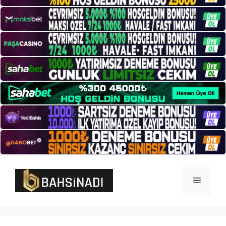
İçeriğe
atla
Menü