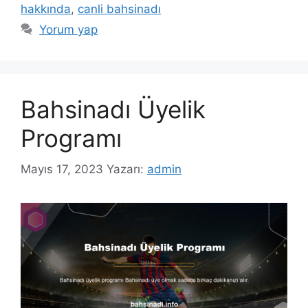
hakkında
,
canli bahsinadı
Yorum yap
Bahsinadı Üyelik
Programı
Mayıs 17, 2023
Yazarı:
admin