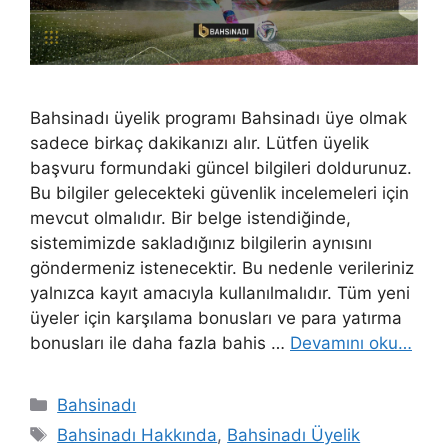
Bahsinadı üyelik programı Bahsinadı üye olmak
sadece birkaç dakikanızı alır. Lütfen üyelik
başvuru formundaki güncel bilgileri doldurunuz.
Bu bilgiler gelecekteki güvenlik incelemeleri için
mevcut olmalıdır. Bir belge istendiğinde,
sistemimizde sakladığınız bilgilerin aynısını
göndermeniz istenecektir. Bu nedenle verileriniz
yalnızca kayıt amacıyla kullanılmalıdır. Tüm yeni
üyeler için karşılama bonusları ve para yatırma
bonusları ile daha fazla bahis …
Devamını oku…
Kategoriler
Bahsinadı
Etiketler
Bahsinadı Hakkında
,
Bahsinadı Üyelik