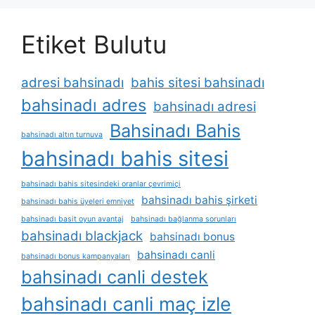
Etiket Bulutu
adresi bahsinadı
bahis sitesi bahsinadı
bahsinadı adres
bahsinadı adresi
Bahsinadı Bahis
bahsinadı altın turnuva
bahsinadı bahis sitesi
bahsinadı bahis sitesindeki oranlar çevrimiçi
bahsinadı bahis şirketi
bahsinadı bahis üyeleri emniyet
bahsinadı basit oyun avantaj
bahsinadı bağlanma sorunları
bahsinadı blackjack
bahsinadı bonus
bahsinadı canli
bahsinadı bonus kampanyaları
bahsinadı canli destek
bahsinadı canli maç izle