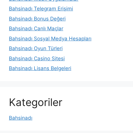
Bahsinadı Telegram Erişimi
Bahsinadı Bonus Değeri
Bahsinadı Canlı Maçlar
Bahsinadı Sosyal Medya Hesapları
Bahsinadı Oyun Türleri
Bahsinadı Casino Sitesi
Bahsinadı Lisans Belgeleri
Kategoriler
Bahsinadı