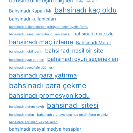
bahsinadı i̇letişim bilgileri
bahsinadı i̇zin
bahsinadı kaç oldu
Bahsinadı Kapalı Mı
bahsinadı kullanıcıları
bahsinadı kullanıcılarının görüşleri neler üyelik formu
bahsinadı maç izle
bahsinadı lisans uyumluluk güven analizi
bahsinadı maç izleme
Bahsinadı Mobil
bahsinadı nasil bir site
bahsinadı mobil i̇çerik
bahsinadı oyun seçenekleri
bahsinadı oyun bilgileri
bahsinadı oyunu i̇zle düğmesi
bahsinadı para yatirma
bahsinadı para çekme
bahsinadı promosyon kodu
bahsinadı sitesi
bahsinadı sistem kaydı
bahsinadı slotlar
bahsinadı slot oyununu hoş geldin i̇ster misiniz
bahsinadı sorunları ve çözümleri
bahsinadı sosyal medya hesapları