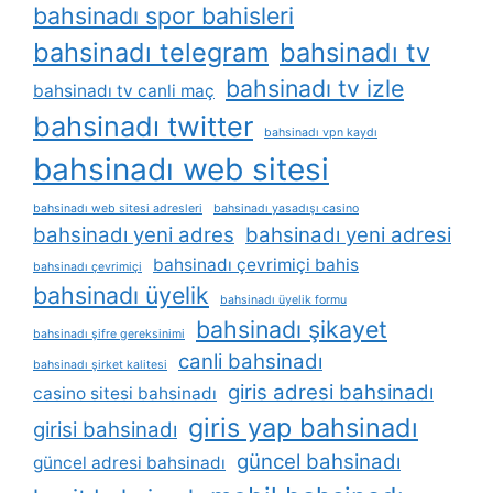
bahsinadı spor bahisleri
bahsinadı telegram
bahsinadı tv
bahsinadı tv izle
bahsinadı tv canli maç
bahsinadı twitter
bahsinadı vpn kaydı
bahsinadı web sitesi
bahsinadı web sitesi adresleri
bahsinadı yasadışı casino
bahsinadı yeni adres
bahsinadı yeni adresi
bahsinadı çevrimiçi bahis
bahsinadı çevrimiçi
bahsinadı üyelik
bahsinadı üyelik formu
bahsinadı şikayet
bahsinadı şifre gereksinimi
canli bahsinadı
bahsinadı şirket kalitesi
giris adresi bahsinadı
casino sitesi bahsinadı
giris yap bahsinadı
girisi bahsinadı
güncel bahsinadı
güncel adresi bahsinadı