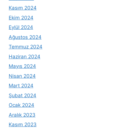
Kasım 2024
Ekim 2024
Eylül 2024
Ağustos 2024
Temmuz 2024
Haziran 2024
Mayıs 2024
Nisan 2024
Mart 2024
Şubat 2024
Ocak 2024
Aralık 2023
Kasım 2023