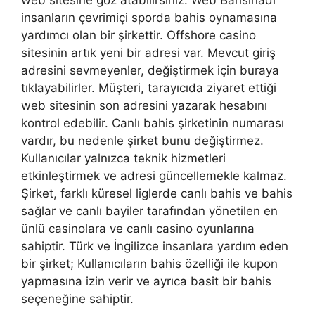
web sitesine göz atabilirsiniz. Web Bahsinadı
insanların çevrimiçi sporda bahis oynamasına
yardımcı olan bir şirkettir. Offshore casino
sitesinin artık yeni bir adresi var. Mevcut giriş
adresini sevmeyenler, değiştirmek için buraya
tıklayabilirler. Müşteri, tarayıcıda ziyaret ettiği
web sitesinin son adresini yazarak hesabını
kontrol edebilir. Canlı bahis şirketinin numarası
vardır, bu nedenle şirket bunu değiştirmez.
Kullanıcılar yalnızca teknik hizmetleri
etkinleştirmek ve adresi güncellemekle kalmaz.
Şirket, farklı küresel liglerde canlı bahis ve bahis
sağlar ve canlı bayiler tarafından yönetilen en
ünlü casinolara ve canlı casino oyunlarına
sahiptir. Türk ve İngilizce insanlara yardım eden
bir şirket; Kullanıcıların bahis özelliği ile kupon
yapmasına izin verir ve ayrıca basit bir bahis
seçeneğine sahiptir.