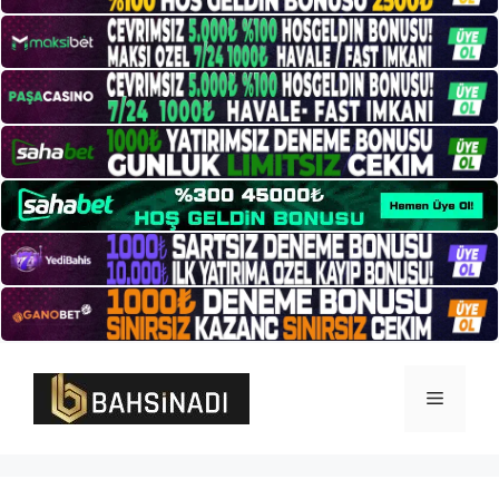
İçeriğe
atla
Menü