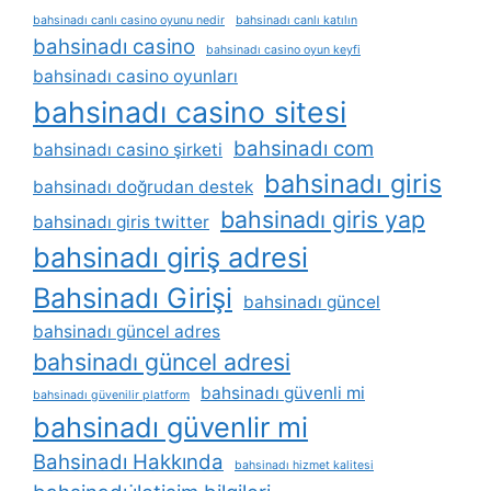
bahsinadı canlı casino oyunu nedir
bahsinadı canlı katılın
bahsinadı casino
bahsinadı casino oyun keyfi
bahsinadı casino oyunları
bahsinadı casino sitesi
bahsinadı com
bahsinadı casino şirketi
bahsinadı giris
bahsinadı doğrudan destek
bahsinadı giris yap
bahsinadı giris twitter
bahsinadı giriş adresi
Bahsinadı Girişi
bahsinadı güncel
bahsinadı güncel adres
bahsinadı güncel adresi
bahsinadı güvenli mi
bahsinadı güvenilir platform
bahsinadı güvenlir mi
Bahsinadı Hakkında
bahsinadı hizmet kalitesi