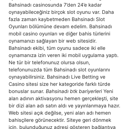
Bahsinadı casinosunda 7’den 24’e kadar
oynayabileceğiniz birçok slot oyunu var. Daha
fazla zaman kaybetmeden Bahsinadı Slot
Oyunları bölümüne devam edelim. Bahsinadı
mobil casino oyunları ve diğer bahis türlerini
oynamanızı sağlayan bir web sitesidir.
Bahsinadı ekibi, tüm oyunu sadece iki elle
oynamanıza izin veren iki mobil uygulama yaptı.
Ne tür bir telefonunuz olursa olsun,
telefonunuzda tüm Bahsinadı slot oyunlarını
oynayabilirsiniz. Bahsinadı Live Betting ve
Casino sitesi size her kategoride farklı türde
bonuslar sunar.
Bahsinadı btk bariyerleri
Yeni
alan adının aktivasyonu hemen gerçekleşti, site
bir dizi alan adı satın aldı ve yayınlanmaya hazır.
Web sitesi açık değilse, yeni alan adı hemen
bahisçilere görünecektir. Siteye geri dönmek
için, bulunduğunuz adresi gösteren bağlantıya