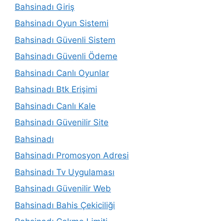
Bahsinadı Giriş
Bahsinadı Oyun Sistemi
Bahsinadı Güvenli Sistem
Bahsinadı Güvenli Ödeme
Bahsinadı Canlı Oyunlar
Bahsinadı Btk Erişimi
Bahsinadı Canlı Kale
Bahsinadı Güvenilir Site
Bahsinadı
Bahsinadı Promosyon Adresi
Bahsinadı Tv Uygulaması
Bahsinadı Güvenilir Web
Bahsinadı Bahis Çekiciliği