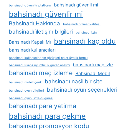
bahsinadı güvenli mi
bahsinadı güvenilir platform
bahsinadı güvenlir mi
Bahsinadı Hakkında
bahsinadı hizmet kalitesi
bahsinadı i̇letişim bilgileri
bahsinadı i̇zin
bahsinadı kaç oldu
Bahsinadı Kapalı Mı
bahsinadı kullanıcıları
bahsinadı kullanıcılarının görüşleri neler üyelik formu
bahsinadı maç izle
bahsinadı lisans uyumluluk güven analizi
bahsinadı maç izleme
Bahsinadı Mobil
bahsinadı nasil bir site
bahsinadı mobil i̇çerik
bahsinadı oyun seçenekleri
bahsinadı oyun bilgileri
bahsinadı oyunu i̇zle düğmesi
bahsinadı para yatirma
bahsinadı para çekme
bahsinadı promosyon kodu