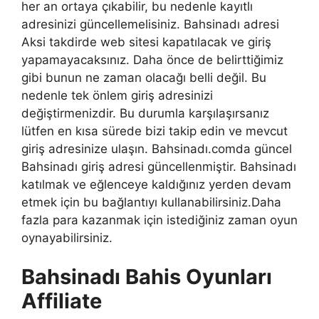
her an ortaya çıkabilir, bu nedenle kayıtlı
adresinizi güncellemelisiniz. Bahsinadı adresi
Aksi takdirde web sitesi kapatılacak ve giriş
yapamayacaksınız. Daha önce de belirttiğimiz
gibi bunun ne zaman olacağı belli değil. Bu
nedenle tek önlem giriş adresinizi
değiştirmenizdir. Bu durumla karşılaşırsanız
lütfen en kısa sürede bizi takip edin ve mevcut
giriş adresinize ulaşın. Bahsinadı.comda güncel
Bahsinadı giriş adresi güncellenmiştir. Bahsinadı
katılmak ve eğlenceye kaldığınız yerden devam
etmek için bu bağlantıyı kullanabilirsiniz.Daha
fazla para kazanmak için istediğiniz zaman oyun
oynayabilirsiniz.
Bahsinadı Bahis Oyunları
Affiliate