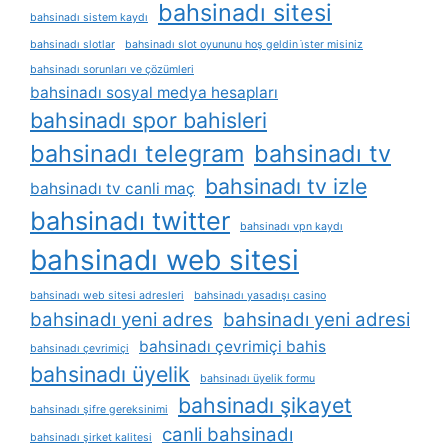
bahsinadı sitesi
bahsinadı sistem kaydı
bahsinadı slotlar
bahsinadı slot oyununu hoş geldin i̇ster misiniz
bahsinadı sorunları ve çözümleri
bahsinadı sosyal medya hesapları
bahsinadı spor bahisleri
bahsinadı telegram
bahsinadı tv
bahsinadı tv izle
bahsinadı tv canli maç
bahsinadı twitter
bahsinadı vpn kaydı
bahsinadı web sitesi
bahsinadı web sitesi adresleri
bahsinadı yasadışı casino
bahsinadı yeni adres
bahsinadı yeni adresi
bahsinadı çevrimiçi bahis
bahsinadı çevrimiçi
bahsinadı üyelik
bahsinadı üyelik formu
bahsinadı şikayet
bahsinadı şifre gereksinimi
canli bahsinadı
bahsinadı şirket kalitesi