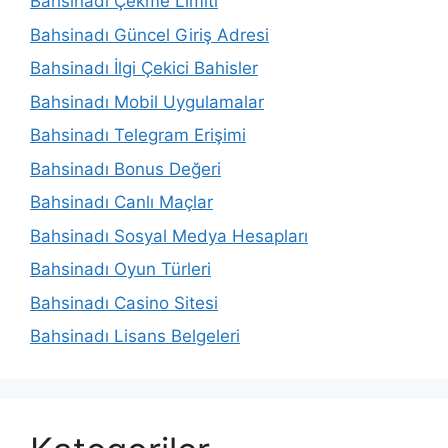
Bahsinadı Çekme Limiti
Bahsinadı Güncel Giriş Adresi
Bahsinadı İlgi Çekici Bahisler
Bahsinadı Mobil Uygulamalar
Bahsinadı Telegram Erişimi
Bahsinadı Bonus Değeri
Bahsinadı Canlı Maçlar
Bahsinadı Sosyal Medya Hesapları
Bahsinadı Oyun Türleri
Bahsinadı Casino Sitesi
Bahsinadı Lisans Belgeleri