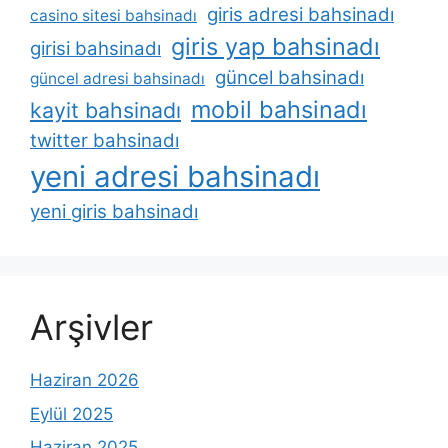
giris adresi bahsinadı
casino sitesi bahsinadı
giris yap bahsinadı
girisi bahsinadı
güncel bahsinadı
güncel adresi bahsinadı
mobil bahsinadı
kayit bahsinadı
twitter bahsinadı
yeni adresi bahsinadı
yeni giris bahsinadı
Arşivler
Haziran 2026
Eylül 2025
Haziran 2025