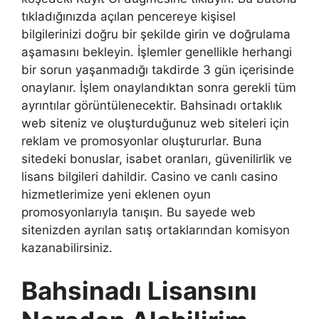
tıkladığınızda açılan pencereye kişisel
bilgilerinizi doğru bir şekilde girin ve doğrulama
aşamasını bekleyin. İşlemler genellikle herhangi
bir sorun yaşanmadığı takdirde 3 gün içerisinde
onaylanır. İşlem onaylandıktan sonra gerekli tüm
ayrıntılar görüntülenecektir. Bahsinadı ortaklık
web siteniz ve oluşturduğunuz web siteleri için
reklam ve promosyonlar oluştururlar. Buna
sitedeki bonuslar, isabet oranları, güvenilirlik ve
lisans bilgileri dahildir. Casino ve canlı casino
hizmetlerimize yeni eklenen oyun
promosyonlarıyla tanışın. Bu sayede web
sitenizden ayrılan satış ortaklarından komisyon
kazanabilirsiniz.
Bahsinadı Lisansını