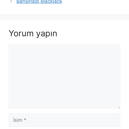
Bahsinadı Blackjack
Yorum yapın
Yorum
İsim