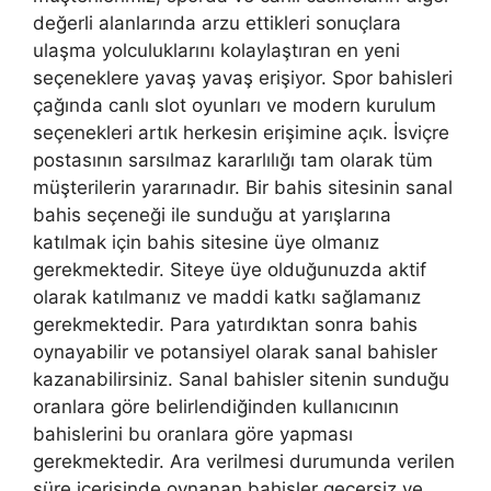
değerli alanlarında arzu ettikleri sonuçlara
ulaşma yolculuklarını kolaylaştıran en yeni
seçeneklere yavaş yavaş erişiyor. Spor bahisleri
çağında canlı slot oyunları ve modern kurulum
seçenekleri artık herkesin erişimine açık. İsviçre
postasının sarsılmaz kararlılığı tam olarak tüm
müşterilerin yararınadır. Bir bahis sitesinin sanal
bahis seçeneği ile sunduğu at yarışlarına
katılmak için bahis sitesine üye olmanız
gerekmektedir. Siteye üye olduğunuzda aktif
olarak katılmanız ve maddi katkı sağlamanız
gerekmektedir. Para yatırdıktan sonra bahis
oynayabilir ve potansiyel olarak sanal bahisler
kazanabilirsiniz. Sanal bahisler sitenin sunduğu
oranlara göre belirlendiğinden kullanıcının
bahislerini bu oranlara göre yapması
gerekmektedir. Ara verilmesi durumunda verilen
süre içerisinde oynanan bahisler geçersiz ve