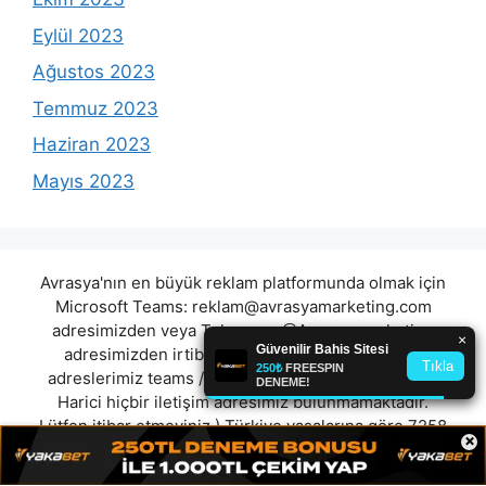
Eylül 2023
Ağustos 2023
Temmuz 2023
Haziran 2023
Mayıs 2023
Avrasya'nın en büyük reklam platformunda olmak için
Microsoft Teams:
reklam@avrasyamarketing.com
adresimizden veya Telegram: @Avrasyamarketing
adresimizden irtibat kurabilirsiniz. (Tek iletişim
adreslerimiz teams / telegram ve mail adresimizdir.
Harici hiçbir iletişim adresimiz bulunmamaktadır.
Lütfen itibar etmeyiniz.) Türkiye yasalarına göre 7258
×
sayılı kanun uyarınca yasa dışı bahis oynamanın
cezaları mevcuttur. Şu an bulunduğunuz site hiç bir