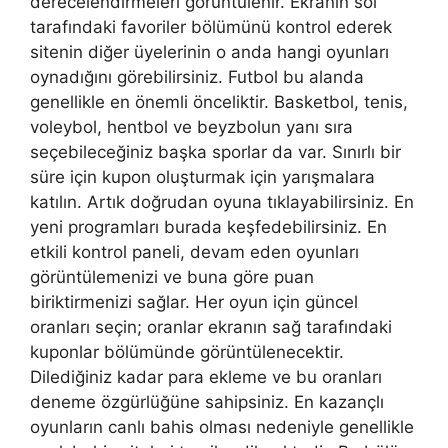
derecelendirmeleri görüntülenir. Ekranın sol
tarafındaki favoriler bölümünü kontrol ederek
sitenin diğer üyelerinin o anda hangi oyunları
oynadığını görebilirsiniz. Futbol bu alanda
genellikle en önemli önceliktir. Basketbol, ​​tenis,
voleybol, hentbol ve beyzbolun yanı sıra
seçebileceğiniz başka sporlar da var. Sınırlı bir
süre için kupon oluşturmak için yarışmalara
katılın. Artık doğrudan oyuna tıklayabilirsiniz. En
yeni programları burada keşfedebilirsiniz. En
etkili kontrol paneli, devam eden oyunları
görüntülemenizi ve buna göre puan
biriktirmenizi sağlar. Her oyun için güncel
oranları seçin; oranlar ekranın sağ tarafındaki
kuponlar bölümünde görüntülenecektir.
Dilediğiniz kadar para ekleme ve bu oranları
deneme özgürlüğüne sahipsiniz. En kazançlı
oyunların canlı bahis olması nedeniyle genellikle