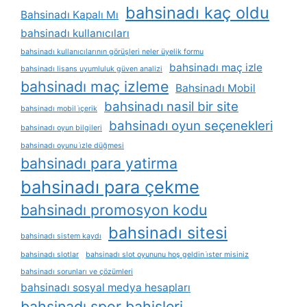
bahsinadı kaç oldu
Bahsinadı Kapalı Mı
bahsinadı kullanıcıları
bahsinadı kullanıcılarının görüşleri neler üyelik formu
bahsinadı maç izle
bahsinadı lisans uyumluluk güven analizi
bahsinadı maç izleme
Bahsinadı Mobil
bahsinadı nasil bir site
bahsinadı mobil i̇çerik
bahsinadı oyun seçenekleri
bahsinadı oyun bilgileri
bahsinadı oyunu i̇zle düğmesi
bahsinadı para yatirma
bahsinadı para çekme
bahsinadı promosyon kodu
bahsinadı sitesi
bahsinadı sistem kaydı
bahsinadı slotlar
bahsinadı slot oyununu hoş geldin i̇ster misiniz
bahsinadı sorunları ve çözümleri
bahsinadı sosyal medya hesapları
bahsinadı spor bahisleri