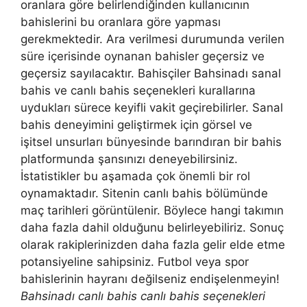
oranlara göre belirlendiğinden kullanıcının
bahislerini bu oranlara göre yapması
gerekmektedir. Ara verilmesi durumunda verilen
süre içerisinde oynanan bahisler geçersiz ve
geçersiz sayılacaktır. Bahisçiler Bahsinadı sanal
bahis ve canlı bahis seçenekleri kurallarına
uydukları sürece keyifli vakit geçirebilirler. Sanal
bahis deneyimini geliştirmek için görsel ve
işitsel unsurları bünyesinde barındıran bir bahis
platformunda şansınızı deneyebilirsiniz.
İstatistikler bu aşamada çok önemli bir rol
oynamaktadır. Sitenin canlı bahis bölümünde
maç tarihleri ​​görüntülenir. Böylece hangi takımın
daha fazla dahil olduğunu belirleyebiliriz. Sonuç
olarak rakiplerinizden daha fazla gelir elde etme
potansiyeline sahipsiniz. Futbol veya spor
bahislerinin hayranı değilseniz endişelenmeyin!
Bahsinadı canlı bahis canlı bahis seçenekleri