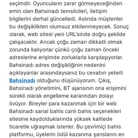
seçimdir. Oyuncuların zarar görmeyeceğinden
emin olan Bahsinadı temsilcileri, iletişim
bilgilerini derhal güncelledi. Aslında müşteriler
bu değişiklikten olumsuz etkilenmeyecek. Sonuç
olarak, web sitesi yeni URL’sinde doğru şekilde
çalışacaktır. Ancak çoğu zaman dikkatli olmak
zorunda kalıyorlar çünkü çoğu zaman önceki
adreslerine erişimde zorluklarla karşılaşıyorlar.
Bahsinadı adres değişikliğinin nedenini
açıklayanlar arasındaysanız bu cevabın yeterli
Bahsinadı
olduğunu düşünüyorum. Çıkış,
Bahsinadı yönetimini, BT ajansının ona erişimini
sürekli olarak engelleme kararından dolayı
övüyor. Bireyler para kazanmak için bir web
Bahsinadı sanal bahis canlı bahis seçenekleri
sitesine kaydolduklarında yüksek kalitede
ticaretle uğraşmak isterler. Bu çevrimiçi bahis
platformu, üyelerin ödül kazanma şanslarını en