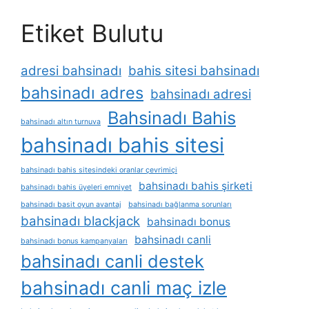
Etiket Bulutu
adresi bahsinadı
bahis sitesi bahsinadı
bahsinadı adres
bahsinadı adresi
Bahsinadı Bahis
bahsinadı altın turnuva
bahsinadı bahis sitesi
bahsinadı bahis sitesindeki oranlar çevrimiçi
bahsinadı bahis şirketi
bahsinadı bahis üyeleri emniyet
bahsinadı basit oyun avantaj
bahsinadı bağlanma sorunları
bahsinadı blackjack
bahsinadı bonus
bahsinadı canli
bahsinadı bonus kampanyaları
bahsinadı canli destek
bahsinadı canli maç izle