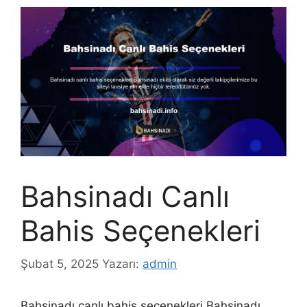
Bahsinadı Canlı
Bahis Seçenekleri
Şubat 5, 2025
Yazarı:
admin
Bahsinadı canlı bahis seçenekleri Bahsinadı