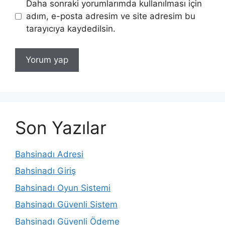
Daha sonraki yorumlarımda kullanılması için
adım, e-posta adresim ve site adresim bu
tarayıcıya kaydedilsin.
Son Yazılar
Bahsinadı Adresi
Bahsinadı Giriş
Bahsinadı Oyun Sistemi
Bahsinadı Güvenli Sistem
Bahsinadı Güvenli Ödeme