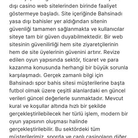
dışı casino web sitelerinden birinde faaliyet
göstermeye başladı. Site içeriğinde Bahsinadı
yasa dışı bahisler yer aldığından sitenin
güvenliği tamamen sağlanmakta ve kullanıcılar
siteye tam bir güven duyabilmektedir. Bir web
sitesinin güvenilirliği hem site ziyaretçilerinin
hem de site üyelerinin güvenini artırır. Revize
edilen oyun yapısında sektör, ticaret ve para
kazanma konusunda herhangi bir büyük sorunla
karşılaşmadı. Gerçek zamanlı bilgi için
Bahsinadı spor bahis sitesi müşterilerine başta
futbol olmak üzere çeşitli alanlardaki en güncel
verileri güncel değerlerle sunmaktadır. Mevcut
kural ve koşullar altında hızlı bir şekilde
gerçekleştirilebilecek her türlü işlem, modern bir
oyun yapısının oluşması halinde
gerçekleştirilebilir. Bu sektördeki tüm
müşterilerimiz, sporda ve canlı casinoların diğer