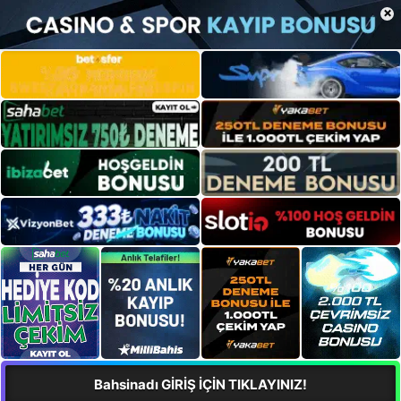
×
Bahsinadı GİRİŞ İÇİN TIKLAYINIZ!