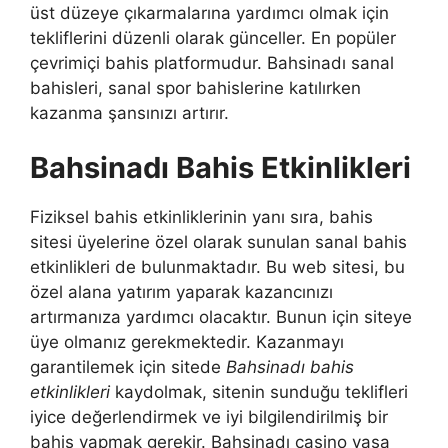
üst düzeye çıkarmalarına yardımcı olmak için
tekliflerini düzenli olarak günceller. En popüler
çevrimiçi bahis platformudur. Bahsinadı sanal
bahisleri, sanal spor bahislerine katılırken
kazanma şansınızı artırır.
Bahsinadı Bahis Etkinlikleri
Fiziksel bahis etkinliklerinin yanı sıra, bahis
sitesi üyelerine özel olarak sunulan sanal bahis
etkinlikleri de bulunmaktadır. Bu web sitesi, bu
özel alana yatırım yaparak kazancınızı
artırmanıza yardımcı olacaktır. Bunun için siteye
üye olmanız gerekmektedir. Kazanmayı
garantilemek için sitede
Bahsinadı bahis
etkinlikleri
kaydolmak, sitenin sunduğu teklifleri
iyice değerlendirmek ve iyi bilgilendirilmiş bir
bahis yapmak gerekir. Bahsinadı casino yasa