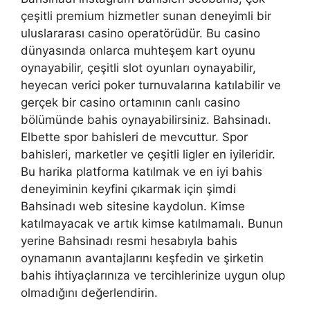
çeşitli premium hizmetler sunan deneyimli bir
uluslararası casino operatörüdür. Bu casino
dünyasında onlarca muhteşem kart oyunu
oynayabilir, çeşitli slot oyunları oynayabilir,
heyecan verici poker turnuvalarına katılabilir ve
gerçek bir casino ortamının canlı casino
bölümünde bahis oynayabilirsiniz. Bahsinadı.
Elbette spor bahisleri de mevcuttur. Spor
bahisleri, marketler ve çeşitli ligler en iyileridir.
Bu harika platforma katılmak ve en iyi bahis
deneyiminin keyfini çıkarmak için şimdi
Bahsinadı web sitesine kaydolun. Kimse
katılmayacak ve artık kimse katılmamalı. Bunun
yerine Bahsinadı resmi hesabıyla bahis
oynamanın avantajlarını keşfedin ve şirketin
bahis ihtiyaçlarınıza ve tercihlerinize uygun olup
olmadığını değerlendirin.