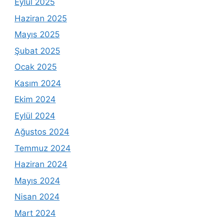
Eylül 2025
Haziran 2025
Mayıs 2025
Şubat 2025
Ocak 2025
Kasım 2024
Ekim 2024
Eylül 2024
Ağustos 2024
Temmuz 2024
Haziran 2024
Mayıs 2024
Nisan 2024
Mart 2024