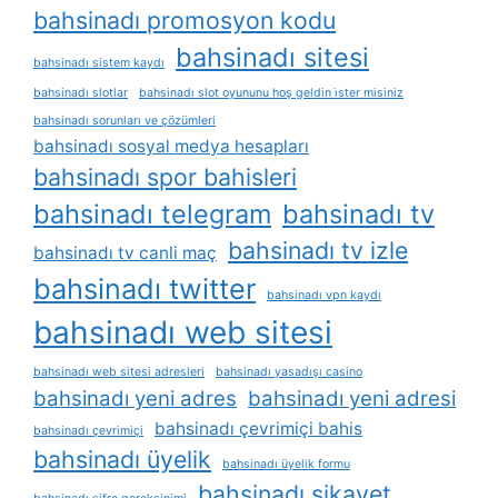
bahsinadı promosyon kodu
bahsinadı sitesi
bahsinadı sistem kaydı
bahsinadı slotlar
bahsinadı slot oyununu hoş geldin i̇ster misiniz
bahsinadı sorunları ve çözümleri
bahsinadı sosyal medya hesapları
bahsinadı spor bahisleri
bahsinadı telegram
bahsinadı tv
bahsinadı tv izle
bahsinadı tv canli maç
bahsinadı twitter
bahsinadı vpn kaydı
bahsinadı web sitesi
bahsinadı web sitesi adresleri
bahsinadı yasadışı casino
bahsinadı yeni adres
bahsinadı yeni adresi
bahsinadı çevrimiçi bahis
bahsinadı çevrimiçi
bahsinadı üyelik
bahsinadı üyelik formu
bahsinadı şikayet