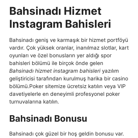
Bahsinadı Hizmet
Instagram Bahisleri
Bahsinadı geniş ve karmaşık bir hizmet portföyü
vardır. Çok yüksek oranlar, inanılmaz slotlar, kart
oyunları ve özel bonusların yer aldığı spor
bahisleri bölümü ile birçok önde gelen
Bahsinadı hizmet instagram bahisleri
yazılım
geliştiricisi tarafından kurulmuş harika bir casino
bölümü.Poker sitemize ücretsiz katılın veya VIP
davetiyelerle en deneyimli profesyonel poker
turnuvalarına katılın.
Bahsinadı Bonusu
Bahsinadı çok güzel bir hoş geldin bonusu var.