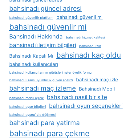
bahsinadı güncel adresi
bahsinadı güvenli mi
bahsinadı güvenilir platform
bahsinadı güvenlir mi
Bahsinadı Hakkında
bahsinadı hizmet kalitesi
bahsinadı i̇letişim bilgileri
bahsinadı i̇zin
bahsinadı kaç oldu
Bahsinadı Kapalı Mı
bahsinadı kullanıcıları
bahsinadı kullanıcılarının görüşleri neler üyelik formu
bahsinadı maç izle
bahsinadı lisans uyumluluk güven analizi
bahsinadı maç izleme
Bahsinadı Mobil
bahsinadı nasil bir site
bahsinadı mobil i̇çerik
bahsinadı oyun seçenekleri
bahsinadı oyun bilgileri
bahsinadı oyunu i̇zle düğmesi
bahsinadı para yatirma
bahsinadı para çekme