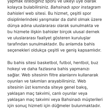
yapmak istediğiniz sporu ve ülkeyi üye olarak
kolayca bulabilirsiniz.
Bahsinadı spor instagram
bahisleri
web sitesi. Bu hizmet, çeşitli spor
disiplinlerindeki yarışmalar da dahil olmak üzere
dünya adına uluslararası olarak sunulmakta ve
bu hizmete ilişkin bahisler birçok ulusal dernek
ve uluslararası faaliyet gösteren kuruluşlar
tarafından sunulmaktadır. Bu anlamda bahis
seçenekleri oldukça çeşitli ve geniş kapsamlıdır.
Bu bahis sitesi basketbol, ​​futbol, ​​hentbol, ​​buz
hokeyi ve daha fazlasına bahis yapmanızı
sağlar. Web sitesinin filtre alanlarını kullanarak
oyunları ve takımları arayabilirsiniz. Web
sitesinin üst kısmında siteye genel bakış,
yaklaşan maç takvimi, canlı oyunlar veya
yaklaşan maç takvimi veya Bahsinadı müşterileri
için sonuç hizmeti için düğmeler bulunmaktadır.