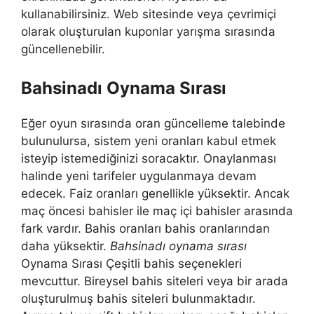
kullanabilirsiniz. Web sitesinde veya çevrimiçi
olarak oluşturulan kuponlar yarışma sırasında
güncellenebilir.
Bahsinadı Oynama Sırası
Eğer oyun sırasında oran güncelleme talebinde
bulunulursa, sistem yeni oranları kabul etmek
isteyip istemediğinizi soracaktır. Onaylanması
halinde yeni tarifeler uygulanmaya devam
edecek. Faiz oranları genellikle yüksektir. Ancak
maç öncesi bahisler ile maç içi bahisler arasında
fark vardır. Bahis oranları bahis oranlarından
daha yüksektir.
Bahsinadı oynama sırası
Oynama Sırası Çeşitli bahis seçenekleri
mevcuttur. Bireysel bahis siteleri veya bir arada
oluşturulmuş bahis siteleri bulunmaktadır.