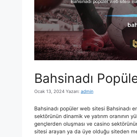
Bahsinadı Popüle
Ocak 13, 2024
Yazarı:
admin
Bahsinadı popüler web sitesi Bahsinadı en
sektörünün dinamik ve yatırım oranının yü
gençlerden oluşması ve casino sektörünün 
sitesi arayan ya da üye olduğu siteden m