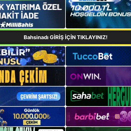
Bahsinadı GİRİŞ İÇİN TIKLAYINIZ!