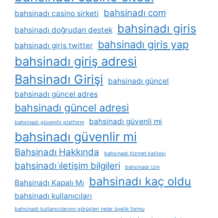
bahsinadı com
bahsinadı casino şirketi
bahsinadı giris
bahsinadı doğrudan destek
bahsinadı giris yap
bahsinadı giris twitter
bahsinadı giriş adresi
Bahsinadı Girişi
bahsinadı güncel
bahsinadı güncel adres
bahsinadı güncel adresi
bahsinadı güvenli mi
bahsinadı güvenilir platform
bahsinadı güvenlir mi
Bahsinadı Hakkında
bahsinadı hizmet kalitesi
bahsinadı i̇letişim bilgileri
bahsinadı i̇zin
bahsinadı kaç oldu
Bahsinadı Kapalı Mı
bahsinadı kullanıcıları
bahsinadı kullanıcılarının görüşleri neler üyelik formu