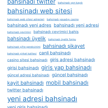
bahsinadı twitter
bahsinadı vpn kaydı
bahsinadı web sitesi
bahsinadı web sitesi adresleri
bahsinadı yasadışı casino
bahsinadı yeni adres
bahsinadı yeni adresi
bahsinadı çevrimiçi bahis
bahsinadı çevrimiçi
bahsinadı üyelik
bahsinadı üyelik formu
bahsinadı şikayet
bahsinadı şifre gereksinimi
canli bahsinadı
bahsinadı şirket kalitesi
giris adresi bahsinadı
casino sitesi bahsinadı
giris yap bahsinadı
girisi bahsinadı
güncel bahsinadı
güncel adresi bahsinadı
mobil bahsinadı
kayit bahsinadı
twitter bahsinadı
yeni adresi bahsinadı
yeni giris bahsinadı