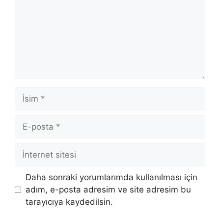
İsim
E-
posta
İnternet
sitesi
Daha sonraki yorumlarımda kullanılması için
adım, e-posta adresim ve site adresim bu
tarayıcıya kaydedilsin.