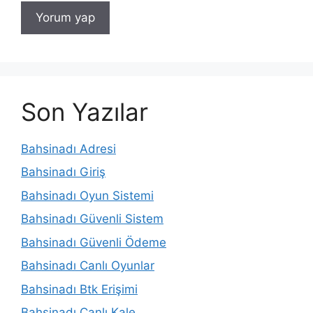
Son Yazılar
Bahsinadı Adresi
Bahsinadı Giriş
Bahsinadı Oyun Sistemi
Bahsinadı Güvenli Sistem
Bahsinadı Güvenli Ödeme
Bahsinadı Canlı Oyunlar
Bahsinadı Btk Erişimi
Bahsinadı Canlı Kale