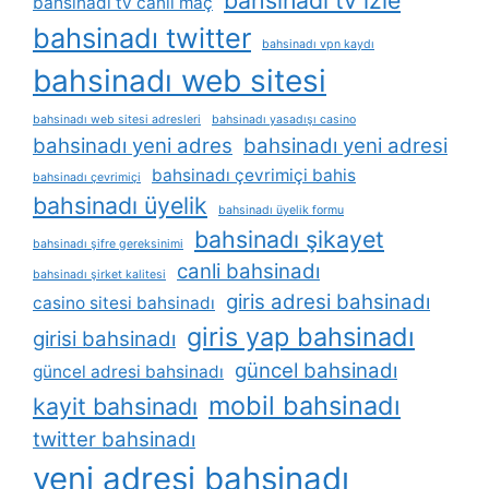
bahsinadı tv izle
bahsinadı tv canli maç
bahsinadı twitter
bahsinadı vpn kaydı
bahsinadı web sitesi
bahsinadı web sitesi adresleri
bahsinadı yasadışı casino
bahsinadı yeni adres
bahsinadı yeni adresi
bahsinadı çevrimiçi bahis
bahsinadı çevrimiçi
bahsinadı üyelik
bahsinadı üyelik formu
bahsinadı şikayet
bahsinadı şifre gereksinimi
canli bahsinadı
bahsinadı şirket kalitesi
giris adresi bahsinadı
casino sitesi bahsinadı
giris yap bahsinadı
girisi bahsinadı
güncel bahsinadı
güncel adresi bahsinadı
mobil bahsinadı
kayit bahsinadı
twitter bahsinadı
yeni adresi bahsinadı