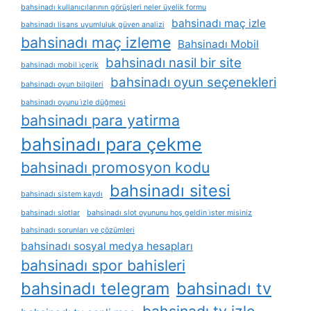
bahsinadı kullanıcılarının görüşleri neler üyelik formu
bahsinadı maç izle
bahsinadı lisans uyumluluk güven analizi
bahsinadı maç izleme
Bahsinadı Mobil
bahsinadı nasil bir site
bahsinadı mobil i̇çerik
bahsinadı oyun seçenekleri
bahsinadı oyun bilgileri
bahsinadı oyunu i̇zle düğmesi
bahsinadı para yatirma
bahsinadı para çekme
bahsinadı promosyon kodu
bahsinadı sitesi
bahsinadı sistem kaydı
bahsinadı slotlar
bahsinadı slot oyununu hoş geldin i̇ster misiniz
bahsinadı sorunları ve çözümleri
bahsinadı sosyal medya hesapları
bahsinadı spor bahisleri
bahsinadı telegram
bahsinadı tv