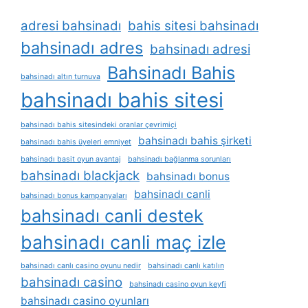
adresi bahsinadı
bahis sitesi bahsinadı
bahsinadı adres
bahsinadı adresi
Bahsinadı Bahis
bahsinadı altın turnuva
bahsinadı bahis sitesi
bahsinadı bahis sitesindeki oranlar çevrimiçi
bahsinadı bahis şirketi
bahsinadı bahis üyeleri emniyet
bahsinadı basit oyun avantaj
bahsinadı bağlanma sorunları
bahsinadı blackjack
bahsinadı bonus
bahsinadı canli
bahsinadı bonus kampanyaları
bahsinadı canli destek
bahsinadı canli maç izle
bahsinadı canlı casino oyunu nedir
bahsinadı canlı katılın
bahsinadı casino
bahsinadı casino oyun keyfi
bahsinadı casino oyunları