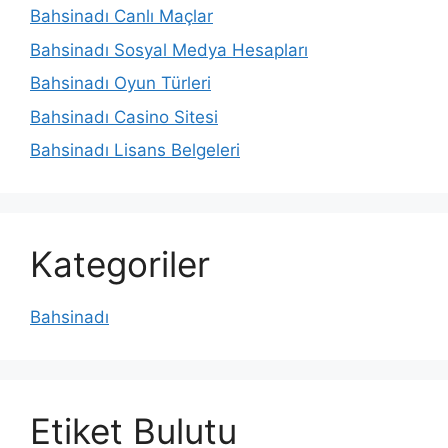
Bahsinadı Canlı Maçlar
Bahsinadı Sosyal Medya Hesapları
Bahsinadı Oyun Türleri
Bahsinadı Casino Sitesi
Bahsinadı Lisans Belgeleri
Kategoriler
Bahsinadı
Etiket Bulutu