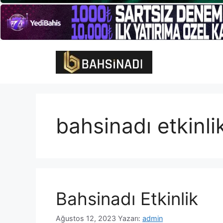
İçeriğe
atla
bahsinadı etkinli
Bahsinadı Etkinlik
Ağustos 12, 2023
Yazarı:
admin