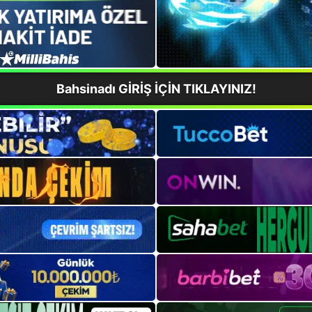
Bahsinadı GİRİŞ İÇİN TIKLAYINIZ!