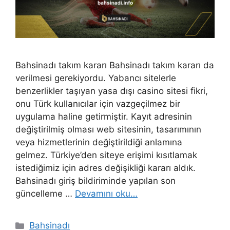
Bahsinadı takım kararı Bahsinadı takım kararı da
verilmesi gerekiyordu. Yabancı sitelerle
benzerlikler taşıyan yasa dışı casino sitesi fikri,
onu Türk kullanıcılar için vazgeçilmez bir
uygulama haline getirmiştir. Kayıt adresinin
değiştirilmiş olması web sitesinin, tasarımının
veya hizmetlerinin değiştirildiği anlamına
gelmez. Türkiye’den siteye erişimi kısıtlamak
istediğimiz için adres değişikliği kararı aldık.
Bahsinadı giriş bildiriminde yapılan son
güncelleme …
Devamını oku…
Kategoriler
Bahsinadı