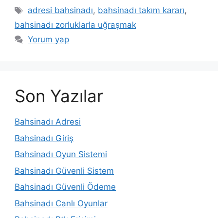
Etiketler
adresi bahsinadı
,
bahsinadı takım kararı
,
bahsinadı zorluklarla uğraşmak
Yorum yap
Son Yazılar
Bahsinadı Adresi
Bahsinadı Giriş
Bahsinadı Oyun Sistemi
Bahsinadı Güvenli Sistem
Bahsinadı Güvenli Ödeme
Bahsinadı Canlı Oyunlar