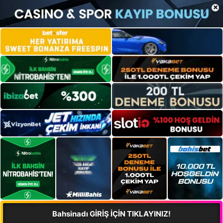
×
Bahsinadı GİRİŞ İÇİN TIKLAYINIZ!