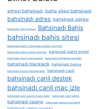
adresi bahsinadı
bahis sitesi bahsinadı
bahsinadı adres
bahsinadı adresi
Bahsinadı Bahis
bahsinadı altın turnuva
bahsinadı bahis sitesi
bahsinadı bahis sitesindeki oranlar çevrimiçi
bahsinadı bahis şirketi
bahsinadı bahis üyeleri emniyet
bahsinadı basit oyun avantaj
bahsinadı bağlanma sorunları
bahsinadı blackjack
bahsinadı bonus
bahsinadı canli
bahsinadı bonus kampanyaları
bahsinadı canli destek
bahsinadı canli maç izle
bahsinadı canlı casino oyunu nedir
bahsinadı canlı katılın
bahsinadı casino
bahsinadı casino oyun keyfi
bahsinadı casino oyunları