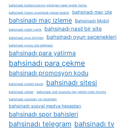
bahsinadı kullanıcılarının görüşleri neler üyelik formu
bahsinadı maç izle
bahsinadı lisans uyumluluk güven analizi
bahsinadı maç izleme
Bahsinadı Mobil
bahsinadı nasil bir site
bahsinadı mobil i̇çerik
bahsinadı oyun seçenekleri
bahsinadı oyun bilgileri
bahsinadı oyunu i̇zle düğmesi
bahsinadı para yatirma
bahsinadı para çekme
bahsinadı promosyon kodu
bahsinadı sitesi
bahsinadı sistem kaydı
bahsinadı slotlar
bahsinadı slot oyununu hoş geldin i̇ster misiniz
bahsinadı sorunları ve çözümleri
bahsinadı sosyal medya hesapları
bahsinadı spor bahisleri
bahsinadı telegram
bahsinadı tv