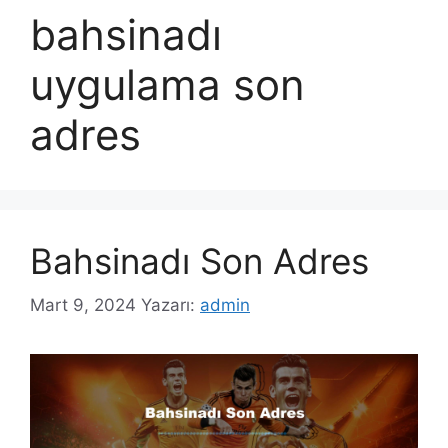
bahsinadı
uygulama son
adres
Bahsinadı Son Adres
Mart 9, 2024
Yazarı:
admin