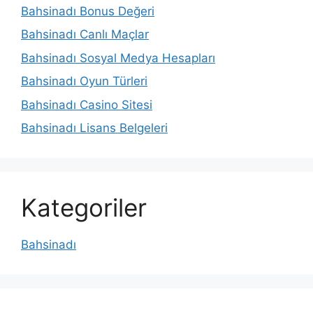
Bahsinadı Bonus Değeri
Bahsinadı Canlı Maçlar
Bahsinadı Sosyal Medya Hesapları
Bahsinadı Oyun Türleri
Bahsinadı Casino Sitesi
Bahsinadı Lisans Belgeleri
Kategoriler
Bahsinadı