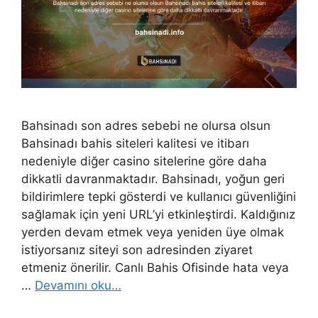
Bahsinadı son adres sebebi ne olursa olsun
Bahsinadı bahis siteleri kalitesi ve itibarı
nedeniyle diğer casino sitelerine göre daha
dikkatli davranmaktadır. Bahsinadı, yoğun geri
bildirimlere tepki gösterdi ve kullanıcı güvenliğini
sağlamak için yeni URL’yi etkinleştirdi. Kaldığınız
yerden devam etmek veya yeniden üye olmak
istiyorsanız siteyi son adresinden ziyaret
etmeniz önerilir. Canlı Bahis Ofisinde hata veya
…
Devamını oku…