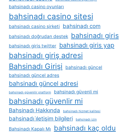
bahsinadı casino oyunları
bahsinadı casino sitesi
bahsinadı com
bahsinadı casino şirketi
bahsinadı giris
bahsinadı doğrudan destek
bahsinadı giris yap
bahsinadı giris twitter
bahsinadı giriş adresi
Bahsinadı Girişi
bahsinadı güncel
bahsinadı güncel adres
bahsinadı güncel adresi
bahsinadı güvenli mi
bahsinadı güvenilir platform
bahsinadı güvenlir mi
Bahsinadı Hakkında
bahsinadı hizmet kalitesi
bahsinadı i̇letişim bilgileri
bahsinadı i̇zin
bahsinadı kaç oldu
Bahsinadı Kapalı Mı