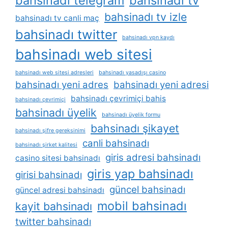
bahsinadı telegram
bahsinadı tv
bahsinadı tv izle
bahsinadı tv canli maç
bahsinadı twitter
bahsinadı vpn kaydı
bahsinadı web sitesi
bahsinadı web sitesi adresleri
bahsinadı yasadışı casino
bahsinadı yeni adres
bahsinadı yeni adresi
bahsinadı çevrimiçi bahis
bahsinadı çevrimiçi
bahsinadı üyelik
bahsinadı üyelik formu
bahsinadı şikayet
bahsinadı şifre gereksinimi
canli bahsinadı
bahsinadı şirket kalitesi
giris adresi bahsinadı
casino sitesi bahsinadı
giris yap bahsinadı
girisi bahsinadı
güncel bahsinadı
güncel adresi bahsinadı
mobil bahsinadı
kayit bahsinadı
twitter bahsinadı