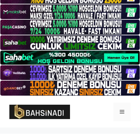
İçeriğe
atla
Menü