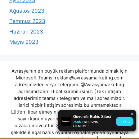
Eylül 2023
Ağustos 2023
Temmuz 2023
Haziran 2023
Mayıs 2023
Avrasya'nın en büyük reklam platformunda olmak için
Microsoft Teams:
reklam@avrasyamarketing.com
adresimizden veya Telegram: @Avrasyamarketing
adresimizden irtibat kurabilirsiniz. (Tek iletişim
adreslerimiz teams / telegram ve mail adresimizdir.
Harici hiçbir iletişim adresimiz bulunmamaktadır.
Lütfen itibar etmeyiniz.) Türkiye yasalarına göre 7258
sayılı kanun uyarınca yasa dışı bahis oynamanın
cezaları mevcuttur. Şu an bulunduğunuz site hiç bir
şekilde illegal bahis oyunları oynatmıyor ve oynamaya